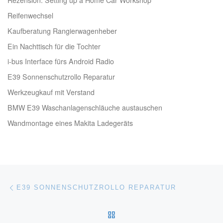
Reifenwechsel
Kaufberatung Rangierwagenheber
Ein Nachttisch für die Tochter
i-bus Interface fürs Android Radio
E39 Sonnenschutzrollo Reparatur
Werkzeugkauf mit Verstand
BMW E39 Waschanlagenschläuche austauschen
Wandmontage eines Makita Ladegeräts
Beitragsnavigation
Vorheriger Beitrag
E39 SONNENSCHUTZROLLO REPARATUR
ZURÜCK ZUR BEITRAGSL