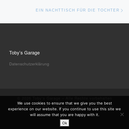
Nä
EIN NACHTTISCH FÜR DIE TOCHTER
Toby’s Garage
Datenschutzerklärung
© 2026
Toby's Garage
– Alle Rechte vorbehalten
We use cookies to ensure that we give you the best
Präsentiert von
WP
– Entworfen mit dem
Customizr-Theme
experience on our website. If you continue to use this site we
will assume that you are happy with it.
Ok