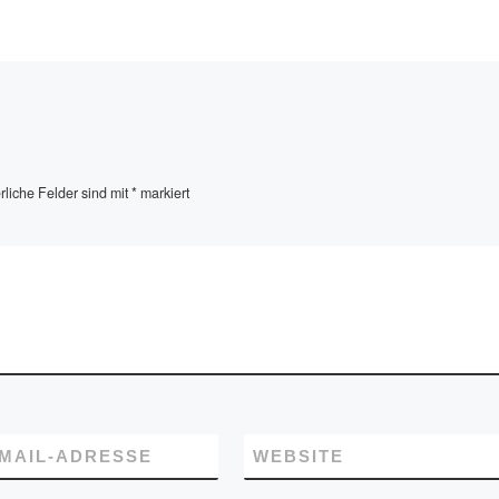
Kabel gefährlich […]
rliche Felder sind mit
*
markiert
-MAIL-ADRESSE
WEBSITE