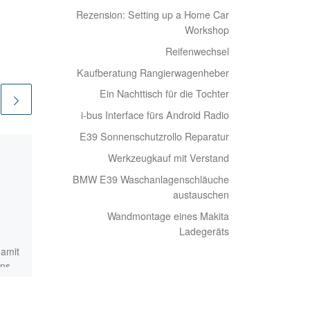
Rezension: Setting up a Home Car
Workshop
Reifenwechsel
Kaufberatung Rangierwagenheber
Ein Nachttisch für die Tochter
i-bus Interface fürs Android Radio
E39 Sonnenschutzrollo Reparatur
Veröffentlicht am
Werkzeugkauf mit Verstand
24/12/2020
Günstige Regale
BMW E39 Waschanlagenschläuche
austauschen
Wandmontage eines Makita
Platz für das Aufbewahren
von Sachen ist immer ein
Ladegeräts
Problem in Werkstätten.
damit
Meine Möglichkeiten sind
ens
stark eingeschränkt, da ich
in der Garage […]
. Da
 mit