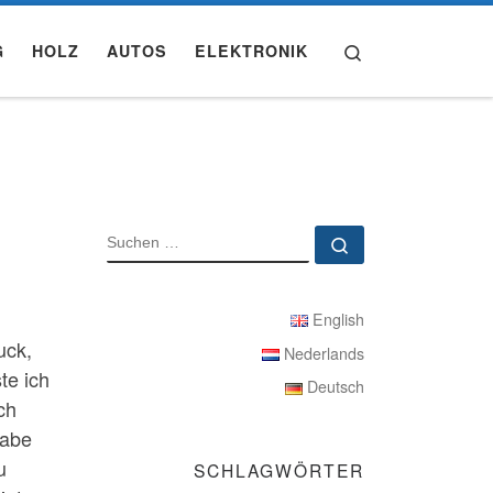
Search
G
HOLZ
AUTOS
ELEKTRONIK
SUCHE
Suchen …
English
uck,
Nederlands
te ich
Deutsch
ch
habe
u
SCHLAGWÖRTER