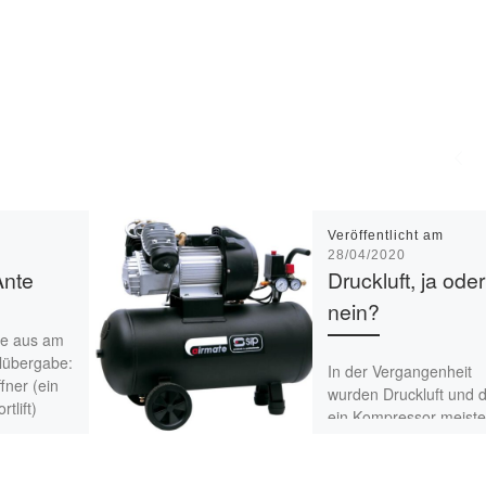
Veröffentlicht am
28/04/2020
Ante
Druckluft, ja oder
nein?
ge aus am
lübergabe:
In der Vergangenheit
fner (ein
wurden Druckluft und 
tlift)
ein Kompressor meist
r zu
als Muss für eine
h habe […]
Autowerkstatt gesehen
elektrische Werkzeuge