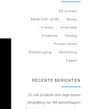
3D printen
BMW 530i (E39)
Boren
Frezen
Inspiratie
Kinderen
Opslag
Pocket Holes
Stofafzuiging
Verlichting
Zagen
RECENTE BERICHTEN
Zo trek je kabels door lege buizen
Vergelijking van 3M gehoorkappen