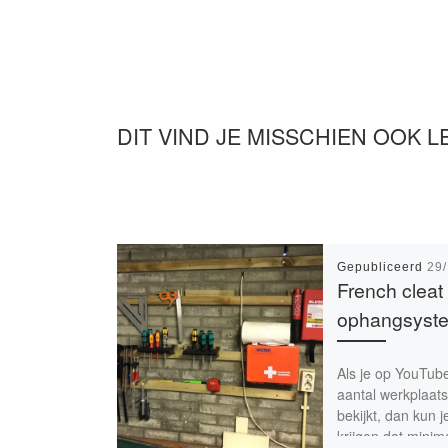
DIT VIND JE MISSCHIEN OOK L
Gepubliceerd
29
French cleat
ophangsyst
Als je op YouTub
aantal werkplaats
bekijkt, dan kun j
krijgen dat minim