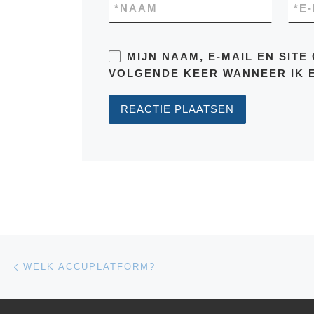
*
NAAM
*
E
MIJN NAAM, E-MAIL EN SIT
VOLGENDE KEER WANNEER IK E
Bericht navigatie
Vorig bericht
WELK ACCUPLATFORM?