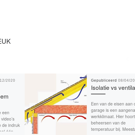
EUK
/12/2020
Gepubliceerd
08/04/2
Isolatie vs ventila
eem
Een van de eisen aan 
garage is een aangen
e een
werkklimaat. Hier hoort
 video’s
beheersen van de
e de indruk
temperatuur bij. Meesta
aal één