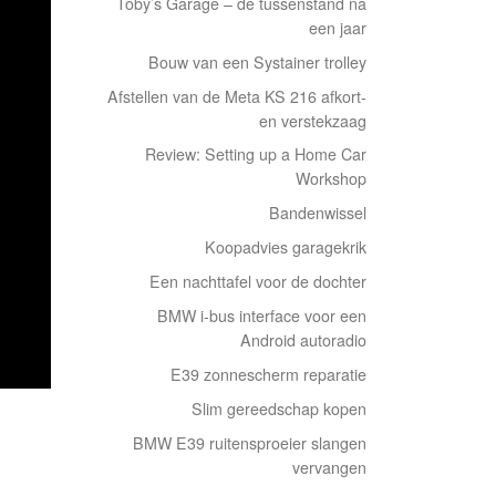
Toby’s Garage – de tussenstand na
een jaar
Bouw van een Systainer trolley
Afstellen van de Meta KS 216 afkort-
en verstekzaag
Review: Setting up a Home Car
Workshop
Bandenwissel
Koopadvies garagekrik
Een nachttafel voor de dochter
BMW i-bus interface voor een
Android autoradio
E39 zonnescherm reparatie
Slim gereedschap kopen
BMW E39 ruitensproeier slangen
vervangen