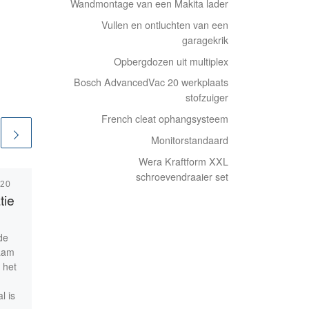
Wandmontage van een Makita lader
Vullen en ontluchten van een
garagekrik
Opbergdozen uit multiplex
Bosch AdvancedVac 20 werkplaats
stofzuiger
French cleat ophangsysteem
Monitorstandaard
Wera Kraftform XXL
schroevendraaier set
020
Gepubliceerd
11/04/2020
tie
Verlichting
de
Goede verlichting is een
aam
absolute noodzaak in een
 het
werkplaats – niet alleen de
juiste hoeveelheid, maar
l is
ook een goede verdeling