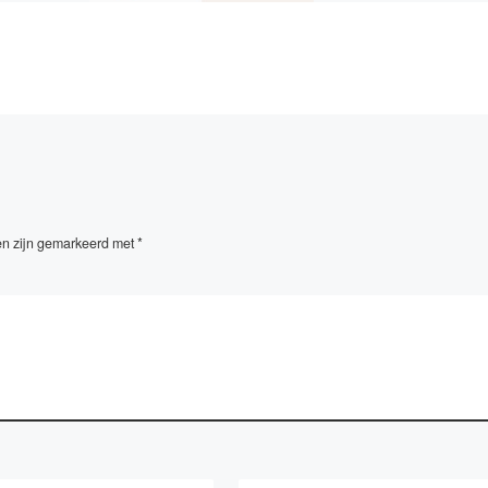
isolatie […]
ench […]
en zijn gemarkeerd met
*